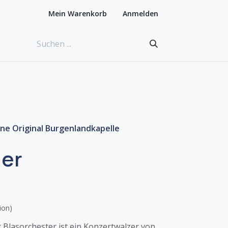
Mein Warenkorb
Anmelden
ne Original Burgenlandkapelle
der
ion)
 Blasorchester ist ein Konzertwalzer von