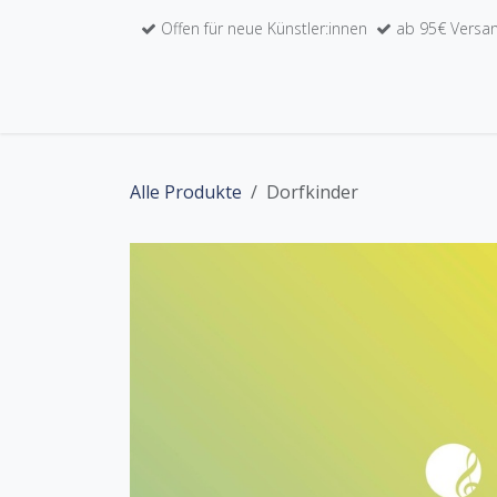
Zum Inhalt springen
Offen für neue Künstler:innen
ab 95€ Versan
Home
Unser Werkkatalog
Künstler:inne
Alle Produkte
Dorfkinder