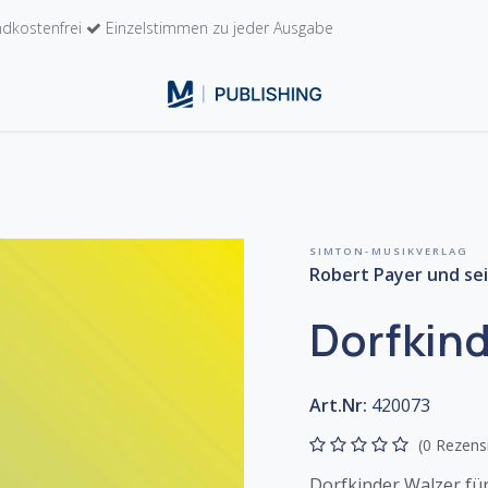
dkostenfrei
Einzelstimmen zu jeder Ausgabe
n
Kontakt
SIMTON-MUSIKVERLAG
Robert Payer und sei
Dorfkin
Art.Nr:
420073
(0 Rezens
Dorfkinder Walzer für