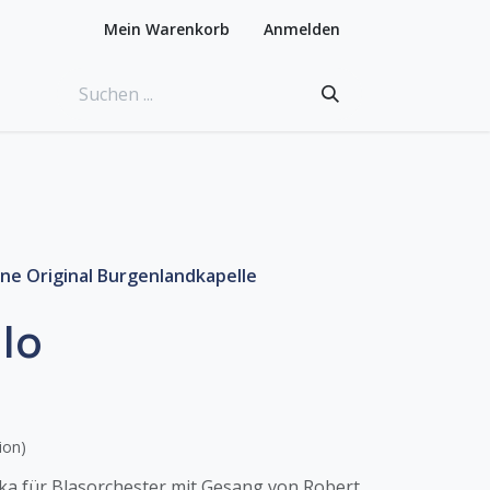
Mein Warenkorb
Anmelden
ne Original Burgenlandkapelle
llo
ion)
Polka für Blasorchester mit Gesang von Robert