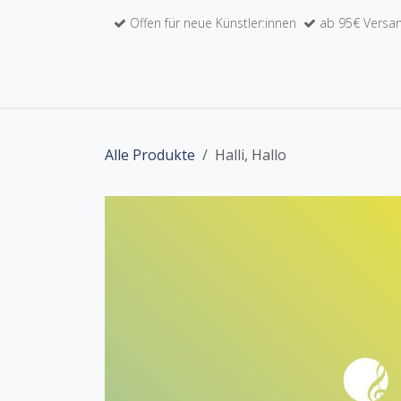
Zum Inhalt springen
Offen für neue Künstler:innen
ab 95€ Versan
Home
Unser Werkkatalog
Künstler:inne
Alle Produkte
Halli, Hallo