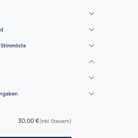
ad
 Stimmliste
angaben
30,00
€
(inkl. Steuern)