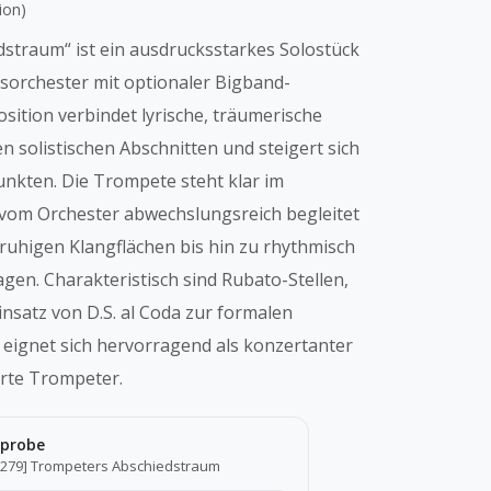
ion)
straum“ ist ein ausdrucksstarkes Solostück
sorchester mit optionaler Bigband-
ition verbindet lyrische, träumerische
n solistischen Abschnitten und steigert sich
unkten. Die Trompete steht klar im
 vom Orchester abwechslungsreich begleitet
ruhigen Klangflächen bis hin zu rhythmisch
en. Charakteristisch sind Rubato-Stellen,
insatz von D.S. al Coda zur formalen
 eignet sich hervorragend als konzertanter
erte Trompeter.
probe
0279] Trompeters Abschiedstraum