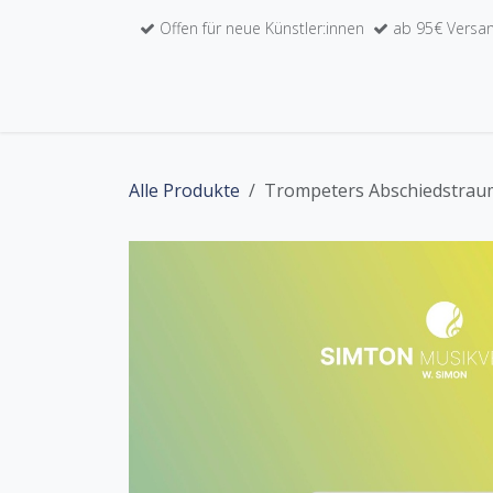
Zum Inhalt springen
Offen für neue Künstler:innen
ab 95€ Versan
Home
Unser Werkkatalog
Künstler:inne
Alle Produkte
Trompeters Abschiedstrau