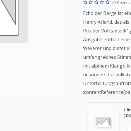
(0 Rezens
Echo der Berge ist ei
Henry Arland, das als
Prix der Volksmusik“ 
Ausgabe enthält eine 
Weyerer und bietet ei
umfangreiches Stimme
mit alpinem Klangbil
besonders für volks
Unterhaltungsauftritt
:contentReference[oai
Hör
[42