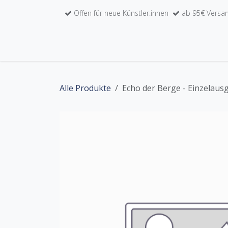
Zum Inhalt springen
Offen für neue Künstler:innen
ab 95€ Versan
Home
Unser Werkkatalog
Künstler:inne
Alle Produkte
Echo der Berge - Einzelaus