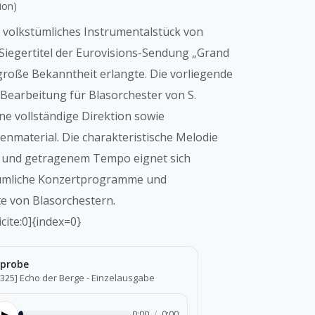
ion)
n volkstümliches Instrumentalstück von
 Siegertitel der Eurovisions-Sendung „Grand
große Bekanntheit erlangte. Die vorliegende
Bearbeitung für Blasorchester von S.
ne vollständige Direktion sowie
nmaterial. Die charakteristische Melodie
d und getragenem Tempo eignet sich
tümliche Konzertprogramme und
e von Blasorchestern.
cite:0]{index=0}
probe
0325] Echo der Berge - Einzelausgabe
▶
0:00
/
0:00