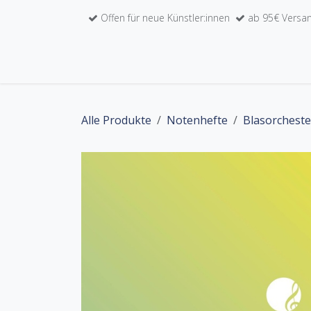
Zum Inhalt springen
Offen für neue Künstler:innen
ab 95€ Versan
Home
Unser Werkkatalog
Künstler:inne
Alle Produkte
Notenhefte
Blasorcheste