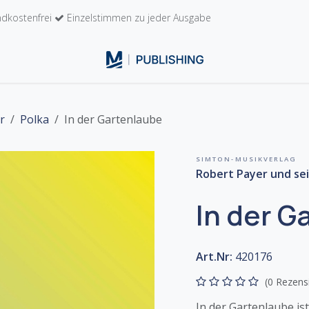
dkostenfrei
Einzelstimmen zu jeder Ausgabe
n
Kontakt
r
Polka
In der Gartenlaube
SIMTON-MUSIKVERLAG
Robert Payer und sei
In der G
Art.Nr:
420176
(0 Rezens
In der Gartenlaube is