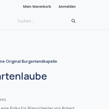
Mein Warenkorb
Anmelden
ne Original Burgenlandkapelle
artenlaube
ion)
t eine Polka für Blasorchester von Robert