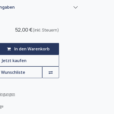
angaben
52,00
€
(inkl. Steuern)
In den Warenkorb
Jetzt kaufen
e Wunschliste
dingungen
age